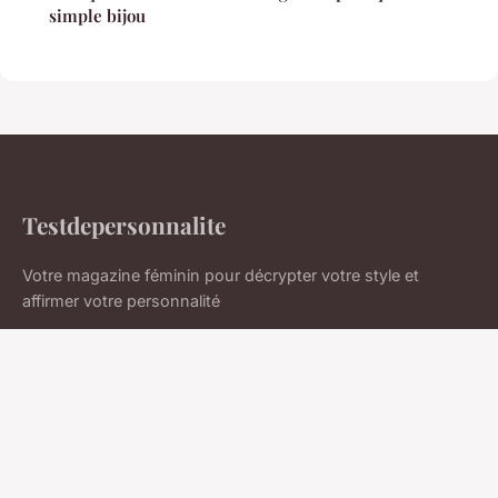
simple bijou
Testdepersonnalite
Votre magazine féminin pour décrypter votre style et
affirmer votre personnalité
Accueil
Mentions légales
Contact
© 2026 Testdepersonnalite. Tous droits réservés.