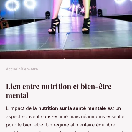
Accueil
›
Bien-etre
BIEN-ETRE
Lien entre nutrition et bien-être
Nutrition et Sérénité : Manger
mental
pour Vaincre le Stress et
Retrouver l'Équilibre
L’impact de la
nutrition sur la santé mentale
est un
aspect souvent sous-estimé mais néanmoins essentiel
Nina
•
23 février 2025
•
5 min de lecture
pour le bien-être. Un régime alimentaire équilibré