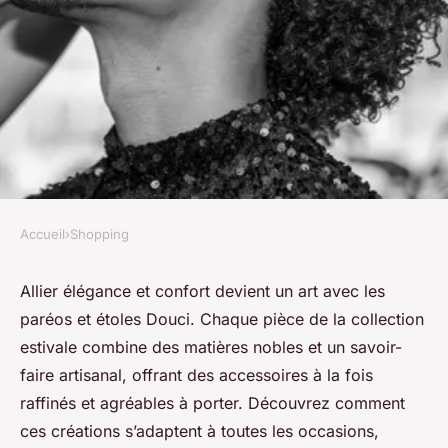
Accueil
›
Shopping
SHOPPING
Découvrez nos paréos et étoles
Allier élégance et confort devient un art avec les
paréos et étoles Douci. Chaque pièce de la collection
: l'élégance confortable de
estivale combine des matières nobles et un savoir-
douci
faire artisanal, offrant des accessoires à la fois
raffinés et agréables à porter. Découvrez comment
Nina
•
5 octobre 2025
•
6 min de lecture
ces créations s’adaptent à toutes les occasions,